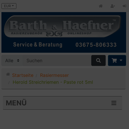
EUR
Startseite
Rasiermesser
Herold Streichriemen - Paste rot 5ml
MENÜ