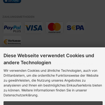
ZAHLUNGSMETHODEN
Diese Webseite verwendet Cookies und
Vorkasse,
andere Technologien
Paypal Plus (
Kreditkarte> und Lastschrift Zahlungen,
über PayPal Plus, auch ohne PayPal-Konto möglich!
)
Wir verwenden Cookies und ähnliche Technologien, auch von
Drittanbietern, um die ordentliche Funktionsweise der Website
zu gewährleisten, die Nutzung unseres Angebotes zu
analysieren und Ihnen ein bestmögliches Einkaufserlebnis bieten
zu können. Weitere Informationen finden Sie in unserer
Datenschutzerklärung.
© 2026 |
Shop
Template -
Design @rakna
| © 2009-2026 by modified
eCommerce Shopsoftware
mod
ified eCommerce Shopsoftware © 2009-2026