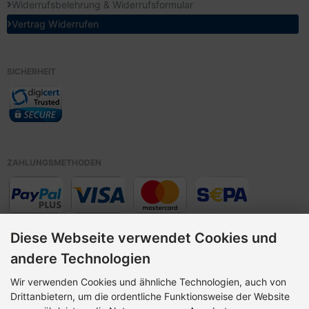
Widerrufsbelehrung & Widerrufsformular
Vertrag Widerrufen
SICHERHEIT
ZAHLUNGSMETHODEN
Diese Webseite verwendet Cookies und
andere Technologien
Wir verwenden Cookies und ähnliche Technologien, auch von
Vorkasse,
Drittanbietern, um die ordentliche Funktionsweise der Website
Paypal Plus (
Kreditkarte> und Lastschrift Zahlungen,