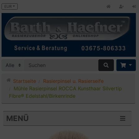
EUR
Startseite
Rasierpinsel u. Rasierseife
Mühle Rasierpinsel ROCCA Kunsthaar Silvertip
Fibre® Edelstahl/Birkenrinde
MENÜ