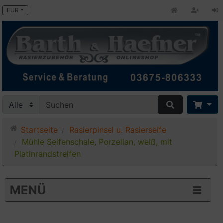
EUR
Startseite
Rasierpinsel u. Rasierseife
Mühle Seifenschale, Porzellan, weiß, mit
Platinrandstreifen
MENÜ