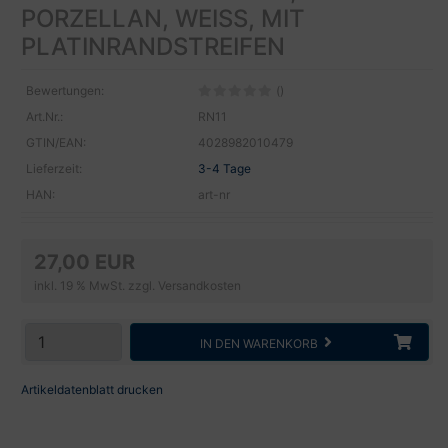
PORZELLAN, WEISS, MIT P
LATINRANDSTREIFEN
Bewertungen:
()
Art.Nr.:
RN11
GTIN/EAN:
4028982010479
Lieferzeit:
3-4 Tage
HAN:
art-nr
27,00 EUR
inkl. 19 % MwSt. zzgl.
Versandkosten
IN DEN WARENKORB
Artikeldatenblatt drucken