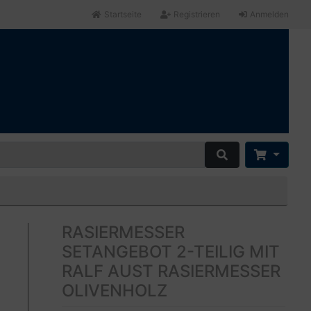
Startseite
Registrieren
Anmelden
RASIERMESSER
SETANGEBOT 2-TEILIG MIT
RALF AUST RASIERMESSER
OLIVENHOLZ