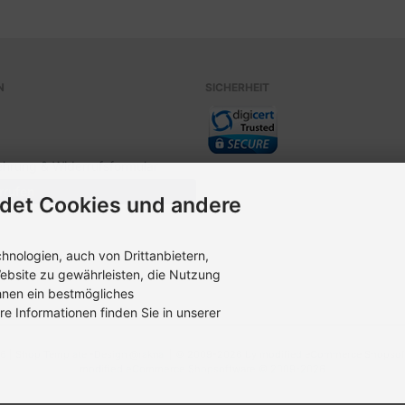
N
SICHERHEIT
ehrung & Widerrufsformular
rrufen
det Cookies und andere
nologien, auch von Drittanbietern,
ebsite zu gewährleisten, die Nutzung
hnen ein bestmögliches
re Informationen finden Sie in unserer
6 |
Shop
Template -
Design @rakna
| © 2009-2026 by modified eCommerce Shopsof
mod
ified eCommerce Shopsoftware © 2009-2026