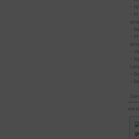
- N
- P
ein
- B
- P
ein
- V
- R
Lei
- B
- B
Ger
WIR 