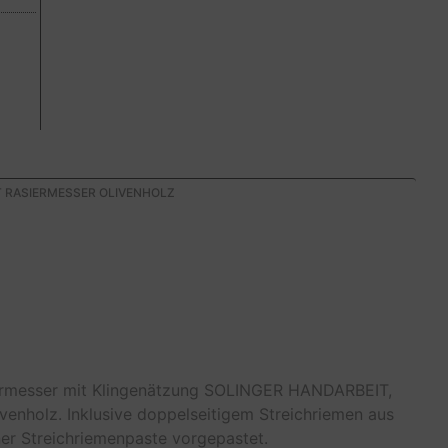
T RASIERMESSER OLIVENHOLZ
siermesser mit Klingenätzung SOLINGER HANDARBEIT,
livenholz. Inklusive doppelseitigem Streichriemen aus
üner Streichriemenpaste vorgepastet.