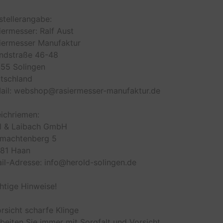
stellerangabe:
iermesser: Ralf Aust
iermesser Manufaktur
ndstraße 46-48
55 Solingen
tschland
ail: webshop@rasiermesser-manufaktur.de
eichriemen:
l & Laibach GmbH
machtenberg 5
81 Haan
il-Adresse: info@herold-solingen.de
htige Hinweise!
orsicht scharfe Klinge
rbeiten Sie immer mit Sorgfalt und Vorsicht