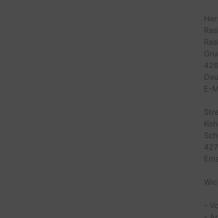
Her
Ras
Ras
Gru
426
Deu
E-M
Str
Koh
Sch
427
Ema
Wic
- V
- A