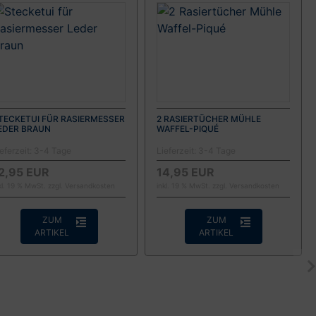
TECKETUI FÜR RASIERMESSER
2 RASIERTÜCHER MÜHLE
EDER BRAUN
WAFFEL-PIQUÉ
eferzeit:
3-4 Tage
Lieferzeit:
3-4 Tage
2,95 EUR
14,95 EUR
kl. 19 % MwSt. zzgl.
Versandkosten
inkl. 19 % MwSt. zzgl.
Versandkosten
ZUM
ZUM
ARTIKEL
ARTIKEL