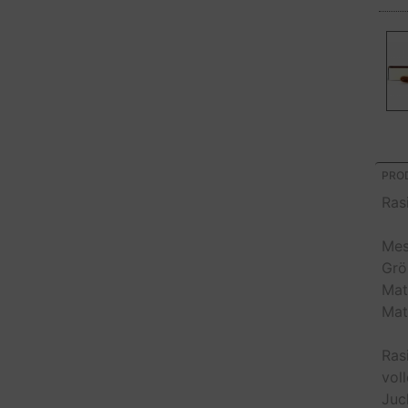
PROD
Ras
Mes
Grö
Mate
Mate
Ras
vol
Juc