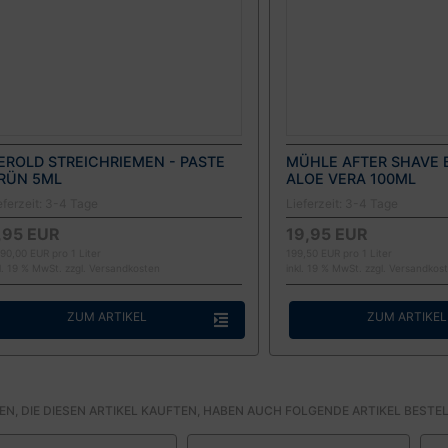
EROLD STREICHRIEMEN - PASTE
MÜHLE AFTER SHAVE 
RÜN 5ML
ALOE VERA 100ML
eferzeit:
3-4 Tage
Lieferzeit:
3-4 Tage
,95 EUR
19,95 EUR
390,00 EUR pro 1 Liter
199,50 EUR pro 1 Liter
kl. 19 % MwSt. zzgl.
Versandkosten
inkl. 19 % MwSt. zzgl.
Versandkos
ZUM ARTIKEL
ZUM ARTIKEL
N, DIE DIESEN ARTIKEL KAUFTEN, HABEN AUCH FOLGENDE ARTIKEL BESTEL