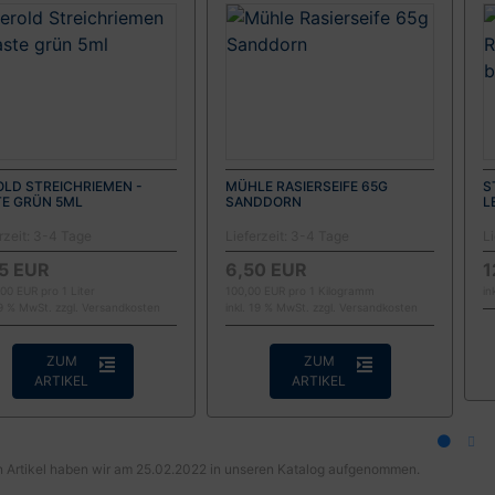
LD STREICHRIEMEN -
MÜHLE RASIERSEIFE 65G
S
TE GRÜN 5ML
SANDDORN
L
rzeit:
3-4 Tage
Lieferzeit:
3-4 Tage
Li
5 EUR
6,50 EUR
1
00 EUR pro 1 Liter
100,00 EUR pro 1 Kilogramm
in
19 % MwSt. zzgl.
Versandkosten
inkl. 19 % MwSt. zzgl.
Versandkosten
ZUM
ZUM
ARTIKEL
ARTIKEL
 Artikel haben wir am 25.02.2022 in unseren Katalog aufgenommen.