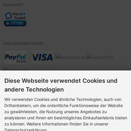
SICHERHEIT
ZAHLUNGSMETHODEN
Diese Webseite verwendet Cookies und
Vorkasse,
andere Technologien
Paypal Plus (
Kreditkarte> und Lastschrift Zahlungen,
über PayPal Plus, auch ohne PayPal-Konto möglich!
)
Wir verwenden Cookies und ähnliche Technologien, auch von
Drittanbietern, um die ordentliche Funktionsweise der Website
zu gewährleisten, die Nutzung unseres Angebotes zu
analysieren und Ihnen ein bestmögliches Einkaufserlebnis bieten
zu können. Weitere Informationen finden Sie in unserer
Datenschutzerklärung.