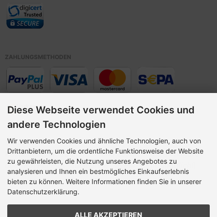
ZAHLUNGSMETHODEN
Diese Webseite verwendet Cookies und
andere Technologien
Wir verwenden Cookies und ähnliche Technologien, auch von
Vorkasse,
Drittanbietern, um die ordentliche Funktionsweise der Website
Paypal Plus (
Kreditkarte> und Lastschrift Zahlungen,
zu gewährleisten, die Nutzung unseres Angebotes zu
über PayPal Plus, auch ohne PayPal-Konto möglich!
)
analysieren und Ihnen ein bestmögliches Einkaufserlebnis
bieten zu können. Weitere Informationen finden Sie in unserer
Datenschutzerklärung.
ALLE AKZEPTIEREN