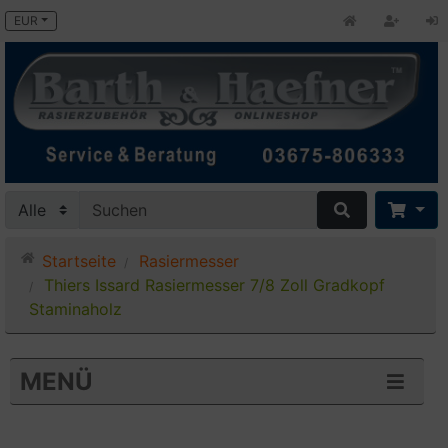
EUR
Startseite
Rasiermesser
Thiers Issard Rasiermesser 7/8 Zoll Gradkopf
Staminaholz
MENÜ